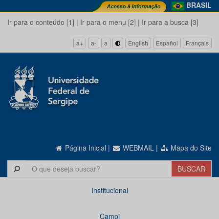
BRASIL
Ir para o conteúdo [1]
|
Ir para o menu [2]
|
Ir para a busca [3]
a+
a-
a
English
Español
Français
Página Inicial
|
WEBMAIL
|
Mapa do Site
Institucional
Campi