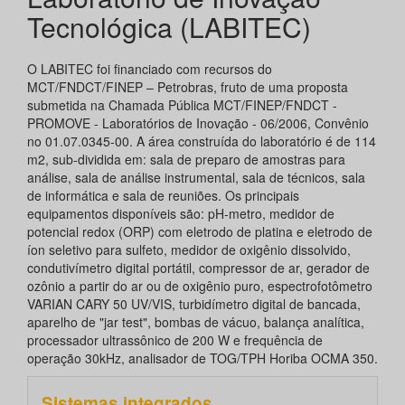
Tecnológica (LABITEC)
O LABITEC foi financiado com recursos do
MCT/FNDCT/FINEP – Petrobras, fruto de uma proposta
submetida na Chamada Pública MCT/FINEP/FNDCT -
PROMOVE - Laboratórios de Inovação - 06/2006, Convênio
no 01.07.0345-00. A área construída do laboratório é de 114
m2, sub-dividida em: sala de preparo de amostras para
análise, sala de análise instrumental, sala de técnicos, sala
de informática e sala de reuniões. Os principais
equipamentos disponíveis são: pH-metro, medidor de
potencial redox (ORP) com eletrodo de platina e eletrodo de
íon seletivo para sulfeto, medidor de oxigênio dissolvido,
condutivímetro digital portátil, compressor de ar, gerador de
ozônio a partir do ar ou de oxigênio puro, espectrofotômetro
VARIAN CARY 50 UV/VIS, turbidímetro digital de bancada,
aparelho de "jar test", bombas de vácuo, balança analítica,
processador ultrassônico de 200 W e frequência de
operação 30kHz, analisador de TOG/TPH Horiba OCMA 350.
Sistemas integrados