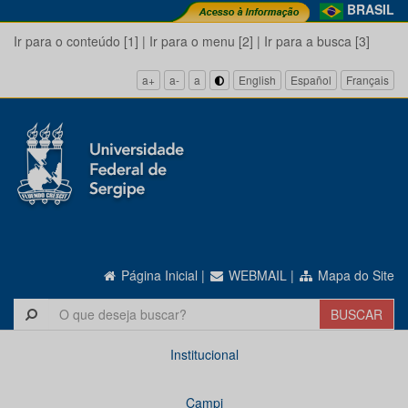
BRASIL
Ir para o conteúdo [1]
|
Ir para o menu [2]
|
Ir para a busca [3]
a+
a-
a
English
Español
Français
Página Inicial
|
WEBMAIL
|
Mapa do Site
Institucional
Campi