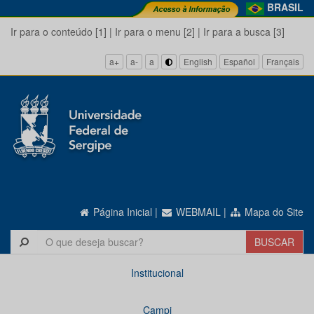
BRASIL
Ir para o conteúdo [1]
|
Ir para o menu [2]
|
Ir para a busca [3]
a+
a-
a
English
Español
Français
Página Inicial
|
WEBMAIL
|
Mapa do Site
Institucional
Campi