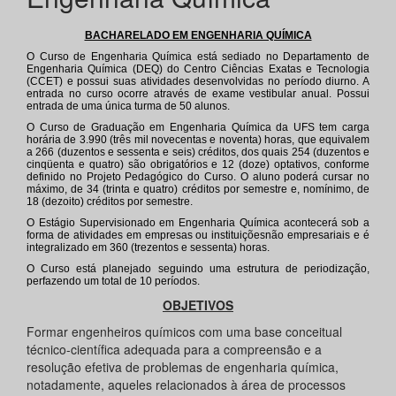
BACHARELADO EM ENGENHARIA QUÍMICA
O Curso de Engenharia Química está sediado no Departamento de
Engenharia Química (DEQ) do Centro Ciências Exatas e Tecnologia
(CCET) e possui suas atividades desenvolvidas no período diurno. A
entrada no curso ocorre através de exame vestibular anual. Possui
entrada de uma única turma de 50 alunos.
O Curso de Graduação em Engenharia Química da UFS tem carga
horária de 3.990 (três mil novecentas e noventa) horas, que equivalem
a 266 (duzentos e sessenta e seis) créditos, dos quais 254 (duzentos e
cinqüenta e quatro) são obrigatórios e 12 (doze) optativos, conforme
definido no Projeto Pedagógico do Curso. O aluno poderá cursar no
máximo, de 34 (trinta e quatro) créditos por semestre e, nomínimo, de
18 (dezoito) créditos por semestre.
O Estágio Supervisionado em Engenharia Química acontecerá sob a
forma de atividades em empresas ou instituiçõesnão empresariais e é
integralizado em 360 (trezentos e sessenta) horas.
O Curso está planejado seguindo uma estrutura de periodização,
perfazendo um total de 10 períodos.
OBJETIVOS
Formar engenheiros químicos com uma base conceitual
técnico-científica adequada para a compreensão e a
resolução efetiva de problemas de engenharia química,
notadamente, aqueles relacionados à área de processos