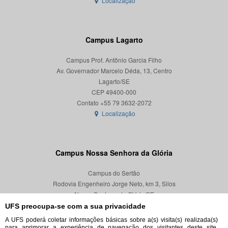
Localização
Campus Lagarto
Campus Prof. Antônio Garcia Filho
Av. Governador Marcelo Déda, 13, Centro
Lagarto/SE
CEP 49400-000
Localização
Campus Nossa Senhora da Glória
Campus do Sertão
Rodovia Engenheiro Jorge Neto, km 3, Silos
Nossa Senhora da Glória/SE
CEP 49680-000
UFS preocupa-se com a sua privacidade
A UFS poderá coletar informações básicas sobre a(s) visita(s) realizada(s)
Localização
para aprimorar a experiência de navegação dos visitantes deste site,