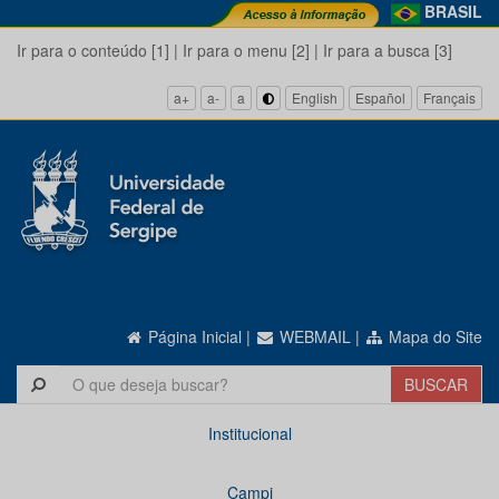
BRASIL
Ir para o conteúdo [1]
|
Ir para o menu [2]
|
Ir para a busca [3]
a+
a-
a
English
Español
Français
Página Inicial
|
WEBMAIL
|
Mapa do Site
Institucional
Campi