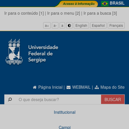
BRASIL
Ir para o conteúdo [1]
|
Ir para o menu [2]
|
Ir para a busca [3]
a+
a-
a
English
Español
Français
Página Inicial
|
WEBMAIL
|
Mapa do Site
Institucional
Campi