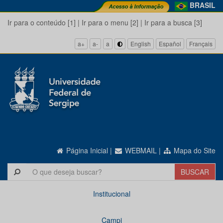
BRASIL
Ir para o conteúdo [1]
|
Ir para o menu [2]
|
Ir para a busca [3]
a+
a-
a
English
Español
Français
Página Inicial
|
WEBMAIL
|
Mapa do Site
Institucional
Campi