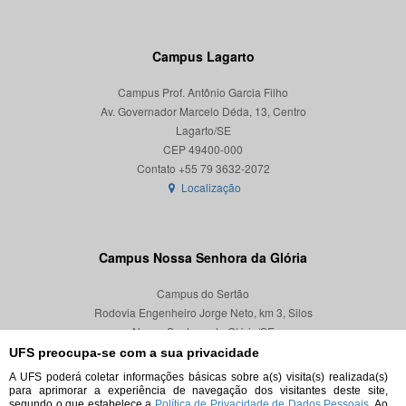
Campus Lagarto
Campus Prof. Antônio Garcia Filho
Av. Governador Marcelo Déda, 13, Centro
Lagarto/SE
CEP 49400-000
Localização
Campus Nossa Senhora da Glória
Campus do Sertão
Rodovia Engenheiro Jorge Neto, km 3, Silos
Nossa Senhora da Glória/SE
CEP 49680-000
UFS preocupa-se com a sua privacidade
A UFS poderá coletar informações básicas sobre a(s) visita(s) realizada(s)
Localização
para aprimorar a experiência de navegação dos visitantes deste site,
segundo o que estabelece a
Política de Privacidade de Dados Pessoais.
Ao