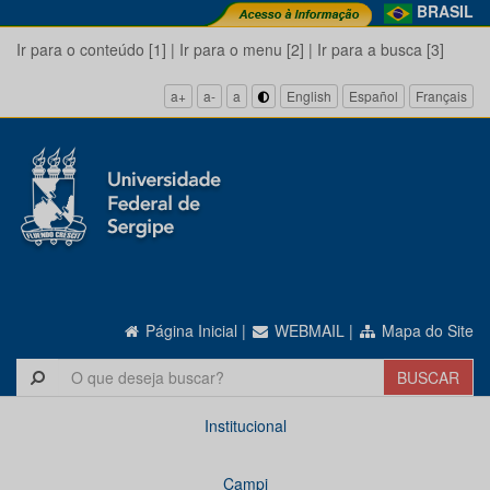
BRASIL
Ir para o conteúdo [1]
|
Ir para o menu [2]
|
Ir para a busca [3]
a+
a-
a
English
Español
Français
Página Inicial
|
WEBMAIL
|
Mapa do Site
Institucional
Campi