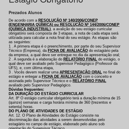
Prezados Alunos
De acordo com a
RESOLUÇÃO Nº 140/2006/CONEP
(ENGENHARIA QUÍMICA) ou
RESOLUÇÃO Nº 144/2006/CONEP
(QUÍMICA INDUSTRIAL)
, a avalição do seu estágio curricular
obrigatório será composta de 3 etapas, a nota de cada etapa será
utilziada para calcular a nota final do seu estágio. As etapas são
as seguintes:
1 . A primera etapa é o preenchimento, por parte do seu Supervisor
Técnico (Empresa), da
FICHA DE AVALIAÇÃO
do estagiário pela
da empresa, a qual deve ser entregue no dia da apresentação oral;
2 . A segunda é a elaboração do
RELATÓRIO FINAL
do estágio, o
qual deve ser avaliado pelo Supervisor Pedagógico (Professor da
UFS), e, com última etapa,
3 . Vocês devem realizar uma
APRESENTAÇÃO ORAL
no final do
estágio e entegar a
FICHA DE AVALIAÇÃO
com o conceito e
assinada pelo Supervisor Técnico e o
RELATÓRIO FINAL
avaliado pelo Supervisor Pedagógico.
Dúvidas frequentes:
DA DURAÇÃO DO ESTÁGIO CURRICULAR
Art. 8º O estágio curricular obrigatório terá a duração mínima de 15
(quinze) semanas e carga horária mínima de 360 (trezentos e
setenta) horas.
DO PLANO DE ATIVIDADES DE ESTÁGIO
Art. 12. O Plano de Atividades do Estágio consiste na
discriminação das atividades a serem desenvolvidas pelo
estagiário no campo de estágio, elaborado pelo aluno sob
orientação do Supervisor Técnico.