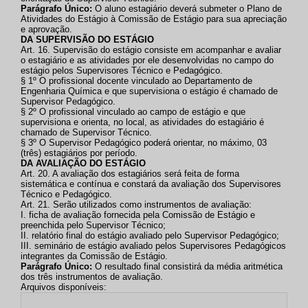
Parágrafo Único:
O aluno estagiário deverá submeter o Plano de
Atividades do Estágio à Comissão de Estágio para sua apreciação
e aprovação.
DA SUPERVISÃO DO ESTÁGIO
Art. 16. Supervisão do estágio consiste em acompanhar e avaliar
o estagiário e as atividades por ele desenvolvidas no campo do
estágio pelos Supervisores Técnico e Pedagógico.
§ 1º O profissional docente vinculado ao Departamento de
Engenharia Química e que supervisiona o estágio é chamado de
Supervisor Pedagógico.
§ 2º O profissional vinculado ao campo de estágio e que
supervisiona e orienta, no local, as atividades do estagiário é
chamado de Supervisor Técnico.
§ 3º O Supervisor Pedagógico poderá orientar, no máximo, 03
(três) estagiários por período.
DA AVALIAÇÃO DO ESTÁGIO
Art. 20. A avaliação dos estagiários será feita de forma
sistemática e contínua e constará da avaliação dos Supervisores
Técnico e Pedagógico.
Art. 21. Serão utilizados como instrumentos de avaliação:
I. ficha de avaliação fornecida pela Comissão de Estágio e
preenchida pelo Supervisor Técnico;
II. relatório final do estágio avaliado pelo Supervisor Pedagógico;
III. seminário de estágio avaliado pelos Supervisores Pedagógicos
integrantes da Comissão de Estágio.
Parágrafo Único:
O resultado final consistirá da média aritmética
dos três instrumentos de avaliação.
Arquivos disponíveis: