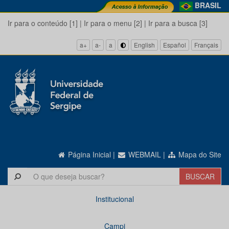
BRASIL
Ir para o conteúdo [1]
|
Ir para o menu [2]
|
Ir para a busca [3]
a+
a-
a
English
Español
Français
Página Inicial
|
WEBMAIL
|
Mapa do Site
Institucional
Campi