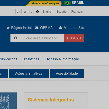
BRASIL
a+
a-
a
English
Español
Français
Página Inicial
|
WEBMAIL
|
Mapa do Site
Publicações
Bibliotecas
Acesso à informação
a
Ações afirmativas
Acessibilidade
Sistemas integrados