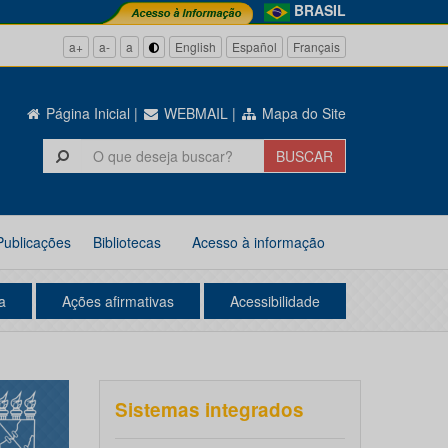
BRASIL
a+
a-
a
English
Español
Français
Página Inicial
|
WEBMAIL
|
Mapa do Site
Publicações
Bibliotecas
Acesso à informação
a
Ações afirmativas
Acessibilidade
Sistemas integrados