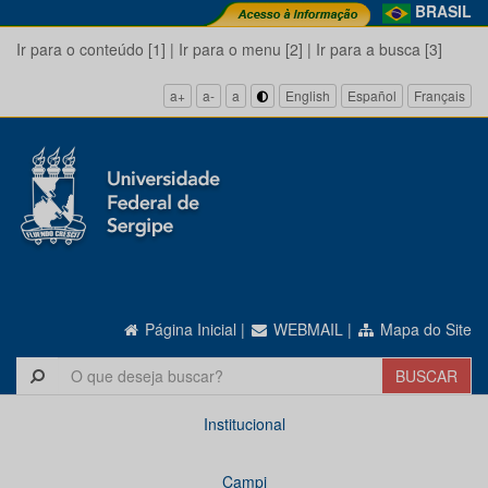
BRASIL
Ir para o conteúdo [1]
|
Ir para o menu [2]
|
Ir para a busca [3]
a+
a-
a
English
Español
Français
Página Inicial
|
WEBMAIL
|
Mapa do Site
Institucional
Campi