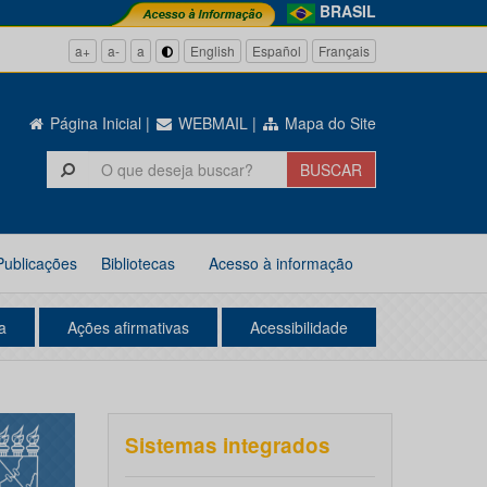
BRASIL
a+
a-
a
English
Español
Français
Página Inicial
|
WEBMAIL
|
Mapa do Site
Publicações
Bibliotecas
Acesso à informação
a
Ações afirmativas
Acessibilidade
Sistemas integrados