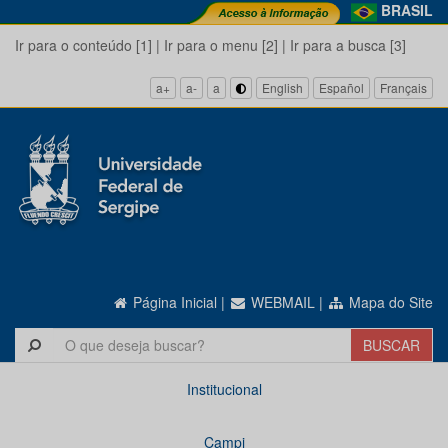
BRASIL
Ir para o conteúdo [1]
|
Ir para o menu [2]
|
Ir para a busca [3]
a+
a-
a
English
Español
Français
Página Inicial
|
WEBMAIL
|
Mapa do Site
Institucional
Campi