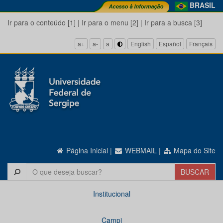
BRASIL
Ir para o conteúdo [1]
|
Ir para o menu [2]
|
Ir para a busca [3]
a+
a-
a
English
Español
Français
Página Inicial
|
WEBMAIL
|
Mapa do Site
Institucional
Campi