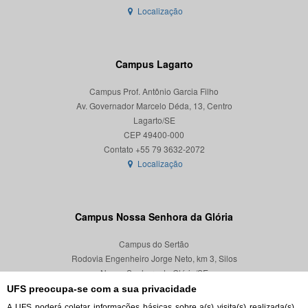
Localização
Campus Lagarto
Campus Prof. Antônio Garcia Filho
Av. Governador Marcelo Déda, 13, Centro
Lagarto/SE
CEP 49400-000
Localização
Campus Nossa Senhora da Glória
Campus do Sertão
Rodovia Engenheiro Jorge Neto, km 3, Silos
Nossa Senhora da Glória/SE
CEP 49680-000
UFS preocupa-se com a sua privacidade
A UFS poderá coletar informações básicas sobre a(s) visita(s) realizada(s)