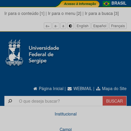
BRASIL
Ir para o conteúdo [1]
|
Ir para o menu [2]
|
Ir para a busca [3]
a+
a-
a
English
Español
Français
Página Inicial
|
WEBMAIL
|
Mapa do Site
Institucional
Campi