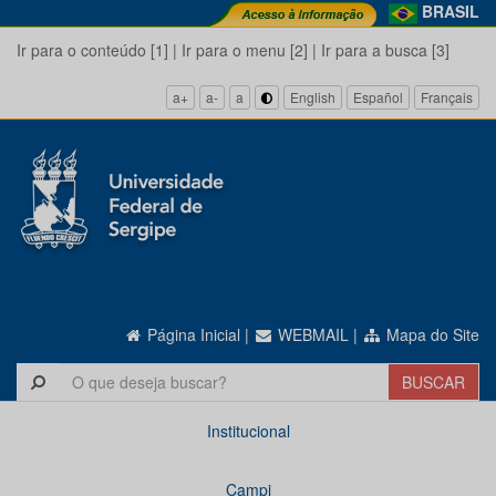
BRASIL
Ir para o conteúdo [1]
|
Ir para o menu [2]
|
Ir para a busca [3]
a+
a-
a
English
Español
Français
Página Inicial
|
WEBMAIL
|
Mapa do Site
Institucional
Campi